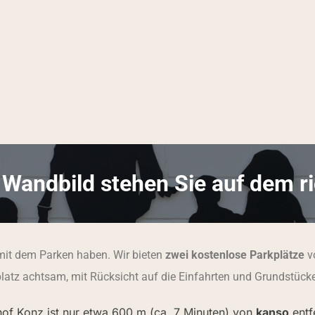
 Wandbild stehen Sie auf dem r
 mit dem Parken haben. Wir bieten
zwei
kostenlose Parkplätze
vo
platz achtsam, mit Rücksicht auf die Einfahrten und Grundstück
hof Konz ist nur etwa 600 m (ca. 7 Minuten) von
kanso
entf